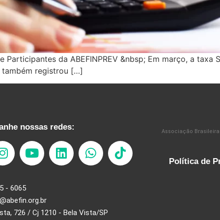
 e Participantes da ABEFINPREV &nbsp; Em março, a taxa 
I também registrou […]
nhe nossas redes:
Associação Brasileira
Política de P
5 - 6065
@abefin.org.br
ista, 726 / Cj 1210 - Bela Vista/SP