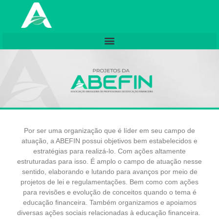
Por ser uma organização que é líder em seu campo de
atuação, a ABEFIN possui objetivos bem estabelecidos e
estratégias para realizá-lo. Com ações altamente
estruturadas para isso. É amplo o campo de atuação nesse
sentido, elaborando e lutando para avanços por meio de
projetos de lei e regulamentações. Bem como com ações
para revisões e evolução de conceitos quando o tema é
educação financeira. Também organizamos e apoiamos
diversas ações sociais relacionadas à educação financeira.