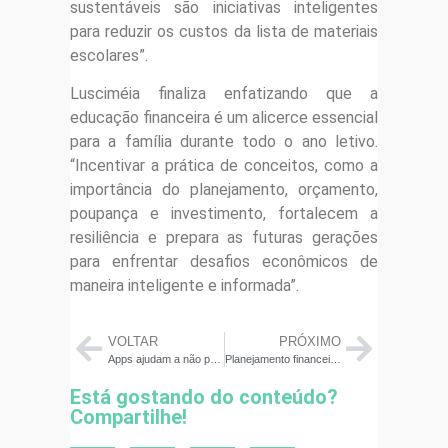
sustentáveis são iniciativas inteligentes
para reduzir os custos da lista de materiais
escolares”.
Lusciméia finaliza enfatizando que a
educação financeira é um alicerce essencial
para a família durante todo o ano letivo.
“Incentivar a prática de conceitos, como a
importância do planejamento, orçamento,
poupança e investimento, fortalecem a
resiliência e prepara as futuras gerações
para enfrentar desafios econômicos de
maneira inteligente e informada”.
VOLTAR
PRÓXIMO
Apps ajudam a não perder o controle do dinheiro
Planejamento financeiro para 2024: vale a pena fazer? Veja 8 passos para não errar
Está gostando do conteúdo?
Compartilhe!