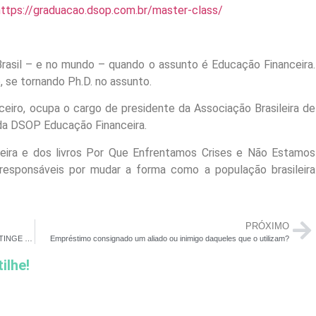
https://graduacao.dsop.com.br/master-class/
Brasil – e no mundo – quando o assunto é Educação Financeira.
o, se tornando Ph.D. no assunto.
ceiro, ocupa o cargo de presidente da Associação Brasileira de
 da DSOP Educação Financeira.
ceira e dos livros Por Que Enfrentamos Crises e Não Estamos
esponsáveis por mudar a forma como a população brasileira
PRÓXIMO
INFLAÇÃO MEDIDA PELO IPCA FICA EM 1,06% EM ABRIL E ATINGE 12,13% EM 12 MESES; ENTENDA
Empréstimo consignado um aliado ou inimigo daqueles que o utilizam?
ilhe!