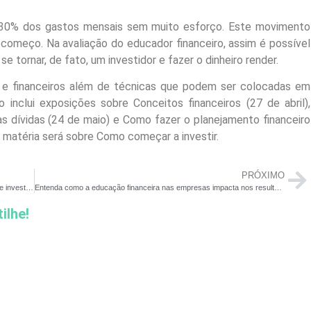
 30% dos gastos mensais sem muito esforço. Este movimento
ecomeço. Na avaliação do educador financeiro, assim é possível
se tornar, de fato, um investidor e fazer o dinheiro render.
e financeiros além de técnicas que podem ser colocadas em
 inclui exposições sobre Conceitos financeiros (27 de abril),
as dívidas (24 de maio) e Como fazer o planejamento financeiro
a matéria será sobre Como começar a investir.
PRÓXIMO
FGTS: saque de até R$ 1.000 é bom negócio para endividados e investidores
Entenda como a educação financeira nas empresas impacta nos resultados
ilhe!