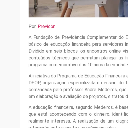
Por:
Previcon
A Fundação de Previdência Complementar do Es
básico de educação financeira para servidores i
Dividido em seis blocos, os encontros online v
conteúdos técnicos que permitam planejar as fin
programa comemorativo dos 10 anos da entidade
A iniciativa do Programa de Educação Financeira 
DSOP, organização especializada no ensino do te
comandada pelo professor André Medeiros, que
em elaboração e avaliação de projetos, e tratou d
A educação financeira, segundo Medeiros, é ba
que está acontecendo com o dinheiro, identifi
realmente interessa. A realização de um diagn
retomarão este assunto nas próximas aulas.