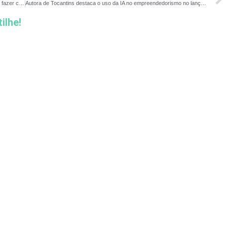
Liberado abono do PIS e do Pasep: saiba como receber e o que fazer com o dinheiro
Autora de Tocantins destaca o uso da IA no empreendedorismo no lançamento do livro ‘Seja Uma Empreendedora Vitoriosa!’
ilhe!