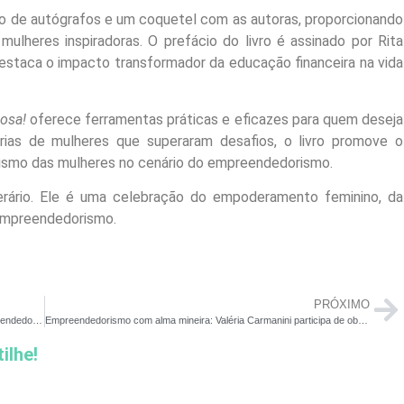
 de autógrafos e um coquetel com as autoras, proporcionando
ulheres inspiradoras. O prefácio do livro é assinado por Rita
estaca o impacto transformador da educação financeira na vida
osa!
oferece ferramentas práticas e eficazes para quem deseja
tórias de mulheres que superaram desafios, o livro promove o
ismo das mulheres no cenário do empreendedorismo.
rário. Ele é uma celebração do empoderamento feminino, da
 empreendedorismo.
PRÓXIMO
Autora mineira compartilha suas experiências e lições de empreendedorismo no lançamento ‘Seja Uma Empreendedora Vitoriosa!'”
Empreendedorismo com alma mineira: Valéria Carmanini participa de obra que mostra força das mulheres no mundo dos negócios
ilhe!