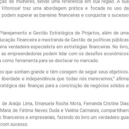
ção de mulheres, sendo uma referência em sua região. A sua
itoriosa!
traz uma abordagem prática e focada no uso da
s podem superar as barreiras financeiras e conquistar o sucesso
lanejamento e Gestão Estratégica de Projetos, além de uma
cação Financeira e mestranda de Gestão de políticas públicas
ma verdadeira especialista em estratégias financeiras. No livro,
mo as empreendedoras podem lidar com os desafios econômicos
a IA como ferramenta para se destacar no mercado.
eres que sonham grande e têm coragem de seguir seus objetivos.
a liberdade e independência que todas nós merecemos,” afirma
tratégica das finanças para a construção de negócios sólidos e
h de Araújo Lima, Emanuela Rocha Mota, Fernanda Cristina Dias
r, Maria de Fátima Neves Duda e Valéria Carmanini, compartilham
financeiros e empresariais, fazendo do livro um verdadeiro guia
 com sucesso.