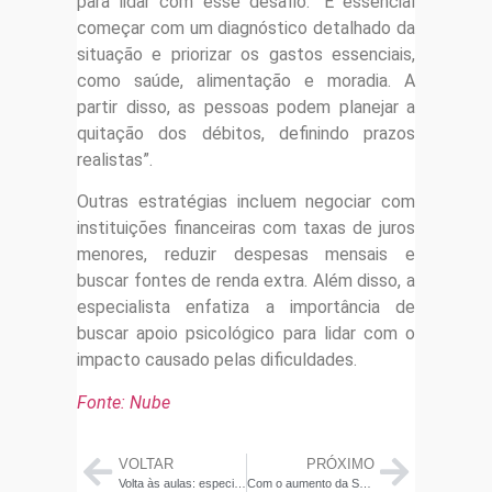
para lidar com esse desafio. “É essencial
começar com um diagnóstico detalhado da
situação e priorizar os gastos essenciais,
como saúde, alimentação e moradia. A
partir disso, as pessoas podem planejar a
quitação dos débitos, definindo prazos
realistas”.
Outras estratégias incluem negociar com
instituições financeiras com taxas de juros
menores, reduzir despesas mensais e
buscar fontes de renda extra. Além disso, a
especialista enfatiza a importância de
buscar apoio psicológico para lidar com o
impacto causado pelas dificuldades.
Fonte: Nube
VOLTAR
PRÓXIMO
Volta às aulas: especialista dá dicas para economizar na compra do material escolar
Com o aumento da Selic para 13,25%, especialista alerta: antecipar parcelas é um erro financeiro