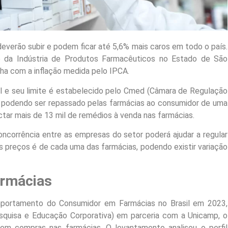
 deverão subir e podem ficar até 5,6% mais caros em todo o país.
o da Indústria de Produtos Farmacêuticos no Estado de São
nha com a inflação medida pelo IPCA.
ril e seu limite é estabelecido pelo Cmed (Câmara de Regulação
 podendo ser repassado pelas farmácias ao consumidor de uma
tar mais de 13 mil de remédios à venda nas farmácias.
ncorrência entre as empresas do setor poderá ajudar a regular
s preços é de cada uma das farmácias, podendo existir variação
armácias
portamento do Consumidor em Farmácias no Brasil em 2023,
esquisa e Educação Corporativa) em parceria com a Unicamp, o
em compras nas farmácias. O levantamento analisou o perfil