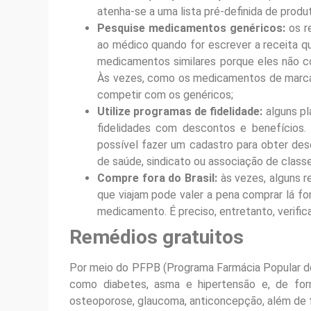
atenha-se a uma lista pré-definida de produ
Pesquise medicamentos genéricos:
os r
ao médico quando for escrever a receita qu
medicamentos similares porque eles não c
Às vezes, como os medicamentos de marca
competir com os genéricos;
Utilize programas de fidelidade:
alguns p
fidelidades com descontos e benefícios.
possível fazer um cadastro para obter de
de saúde, sindicato ou associação de classe
Compre fora do Brasil:
às vezes, alguns r
que viajam pode valer a pena comprar lá fo
medicamento. É preciso, entretanto, verifica
Remédios gratuitos
Por meio do PFPB (Programa Farmácia Popular do
como diabetes, asma e hipertensão e, de forma
osteoporose, glaucoma, anticoncepção, além de fr