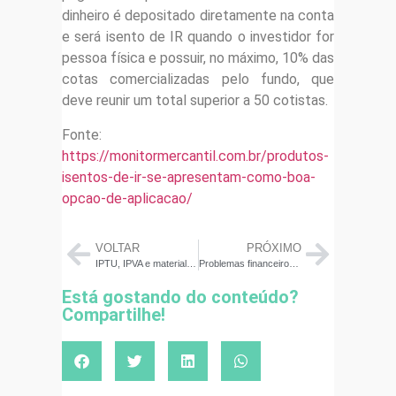
dinheiro é depositado diretamente na conta
e será isento de IR quando o investidor for
pessoa física e possuir, no máximo, 10% das
cotas comercializadas pelo fundo, que
deve reunir um total superior a 50 cotistas.
Fonte:
https://monitormercantil.com.br/produtos-
isentos-de-ir-se-apresentam-como-boa-
opcao-de-aplicacao/
VOLTAR
PRÓXIMO
IPTU, IPVA e material escolar: como organizar os gastos de início do ano
Problemas financeiros do colaborador impactam a produtividade no trabalho
Está gostando do conteúdo?
Compartilhe!