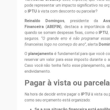
pode representar um impacto significativo no orça
o
IPTU
à vista com desconto ou parcelar?
Reinaldo Domingos
, presidente da
As
Financeira
(
ABEFIN
), destaca a importância 
quando se somam despesas fixas, como o
IPTU
,
seguros.
“O grande erro é não programar essa
financeiras logo no começo do ano”
, alerta
Domi
O
planejamento
é fundamental para que você co
reservar um valor para esse imposto durante o a
Caso você não tenha feito esse planejamento, aind
endividamento.
Pagar à vista ou parcel
Na hora de decidir entre pagar o
IPTU
à vista ou 
como seu orçamento está organizado:
Se a sua situação financeira está equili