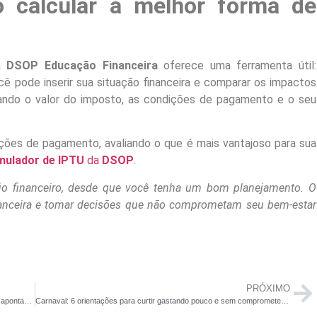
 calcular a melhor forma de
 a
DSOP Educação Financeira
oferece uma ferramenta útil:
cê pode inserir sua situação financeira e comparar os impactos
rando o valor do imposto, as condições de pagamento e o seu
pções de pagamento, avaliando o que é mais vantajoso para sua
mulador de IPTU
da
DSOP
.
io financeiro, desde que você tenha um bom planejamento. O
financeira e tomar decisões que não comprometam seu bem-estar
PRÓXIMO
Tesouro Direto: títulos começam o ano em terreno negativo e já apontam os desafios de 2025
Carnaval: 6 orientações para curtir gastando pouco e sem comprometer o orçamento