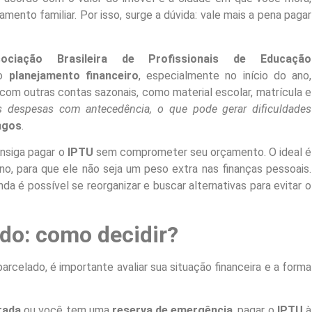
mento familiar. Por isso, surge a dúvida: vale mais a pena pagar
sociação Brasileira de Profissionais de Educação
do
planejamento financeiro
, especialmente no início do ano,
 com outras contas sazonais, como material escolar, matrícula e
s despesas com antecedência, o que pode gerar dificuldades
ngos
.
nsiga pagar o
IPTU
sem comprometer seu orçamento. O ideal é
no, para que ele não seja um peso extra nas finanças pessoais.
a é possível se reorganizar e buscar alternativas para evitar o
ado: como decidir?
parcelado, é importante avaliar sua situação financeira e a forma
brada
ou você tem uma
reserva de emergência
, pagar o
IPTU
à