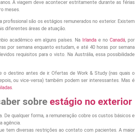
6 anos. A viagem deve acontecer estritamente durante as férias
ro meses.
a profissional são os estágios remunerados no exterior. Existem
is diferentes áreas de atuação.
âmbio acadêmico em alguns países. Na
Irlanda
e no
Canadá
, por
ras por semana enquanto estudam, e até 40 horas por semana
idos requisitos para o visto. Na Austrália, essa possibilidade
e o destino antes de ir. Ofertas de Work & Study (nas quais o
depois, ou vice-versa) também podem ser interessantes. Mas é
iladas
.
saber sobre
estágio no exterior
. De qualquer forma, a remuneração cobre os custos básicos e
a agência.
e tem diversas restrições ao contato com pacientes. A maior