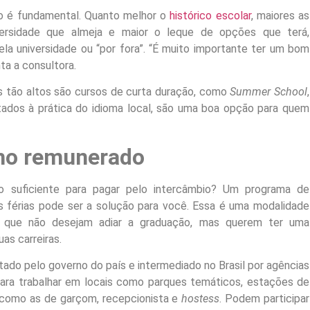
 é fundamental. Quanto melhor o
histórico escolar
, maiores as
versidade que almeja e maior o leque de opções que terá,
a universidade ou “por fora”. “É muito importante ter um bom
a a consultora.
 tão altos são cursos de curta duração, como
Summer School
,
ados à prática do idioma local, são uma boa opção para quem
lho remunerado
o suficiente para pagar pelo intercâmbio? Um programa de
 férias pode ser a solução para você. Essa é uma modalidade
os que não desejam adiar a graduação, mas querem ter uma
uas carreiras.
ado pelo governo do país e intermediado no Brasil por agências
 para trabalhar em locais como parques temáticos, estações de
s como as de garçom, recepcionista e
hostess
. Podem participar