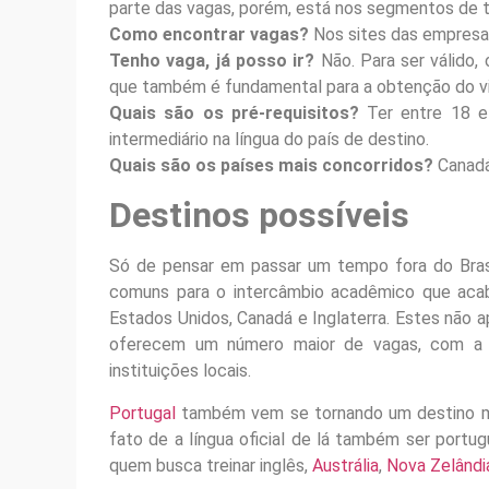
parte das vagas, porém, está nos segmentos de te
Como encontrar vagas?
Nos sites das empresas
Tenho vaga, já posso ir?
Não. Para ser válido,
que também é fundamental para a obtenção do vi
Quais são os pré-requisitos?
Ter entre 18 e 
intermediário na língua do país de destino.
Quais são os países mais concorridos?
Canadá
Destinos possíveis
Só de pensar em passar um tempo fora do Brasi
comuns para o intercâmbio acadêmico que acab
Estados Unidos, Canadá e Inglaterra. Estes nã
oferecem um número maior de vagas, com a i
instituições locais.
Portugal
também vem se tornando um destino mui
fato de a língua oficial de lá também ser portu
quem busca treinar inglês,
Austrália
,
Nova Zelândi