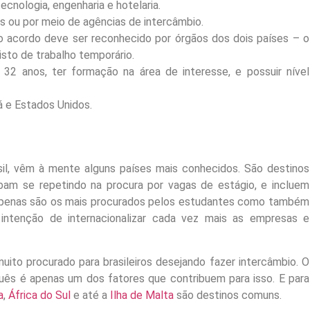
cnologia, engenharia e hotelaria.
 ou por meio de agências de intercâmbio.
 o acordo deve ser reconhecido por órgãos dos dois países – o
sto de trabalho temporário.
32 anos, ter formação na área de interesse, e possuir nível
 e Estados Unidos.
l, vêm à mente alguns países mais conhecidos. São destinos
am se repetindo na procura por vagas de estágio, e incluem
o apenas são os mais procurados pelos estudantes como também
ntenção de internacionalizar cada vez mais as empresas e
to procurado para brasileiros desejando fazer intercâmbio. O
guês é apenas um dos fatores que contribuem para isso. E para
a
,
África do Sul
e até a
Ilha de Malta
são destinos comuns.