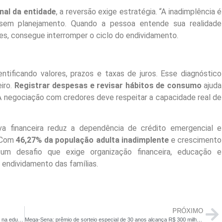
nal da entidade
, a reversão exige estratégia. “A inadimplência é
sem planejamento. Quando a pessoa entende sua realidade
ades, consegue interromper o ciclo do endividamento.
ntificando valores, prazos e taxas de juros. Esse diagnóstico
eiro.
Registrar despesas e revisar hábitos de consumo
ajuda
A negociação com credores deve respeitar a capacidade real de
a financeira reduz a dependência de crédito emergencial e
 Com
46,27% da população adulta inadimplente
e crescimento
 um desafio que exige organização financeira, educação e
 endividamento das famílias.
PRÓXIMO
O Brasil procura desenrolar as dívidas – mas continua enrolado na educação financeira
Mega-Sena: prêmio de sorteio especial de 30 anos alcança R$ 300 milhões; veja quanto pode render