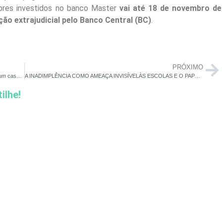
lores investidos no banco Master
vai até 18 de novembro de
ção extrajudicial pelo Banco Central (BC)
.
PRÓXIMO
Para dizer ‘sim’: EXTRA traz guia completo sobre quanto custa um casamento no Rio
A INADIMPLÊNCIA COMO AMEAÇA INVISÍVELÀS ESCOLAS E O PAPEL DA EDUCAÇÃO DOCOMPORTAMENTO FINANCEIRO
ilhe!