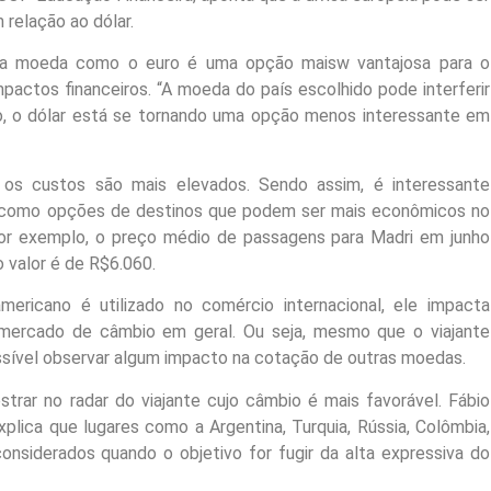
relação ao dólar.
ma moeda como o euro é uma opção maisw vantajosa para o
mpactos financeiros. “A moeda do país escolhido pode interferir
so, o dólar está se tornando uma opção menos interessante em
 os custos são mais elevados. Sendo assim, é interessante
l como opções de destinos que podem ser mais econômicos no
or exemplo, o preço médio de passagens para Madri em junho
 valor é de R$6.060.
ericano é utilizado no comércio internacional, ele impacta
 mercado de câmbio em geral. Ou seja, mesmo que o viajante
possível observar algum impacto na cotação de outras moedas.
trar no radar do viajante cujo câmbio é mais favorável. Fábio
explica que lugares como a Argentina, Turquia, Rússia, Colômbia,
considerados quando o objetivo for fugir da alta expressiva do