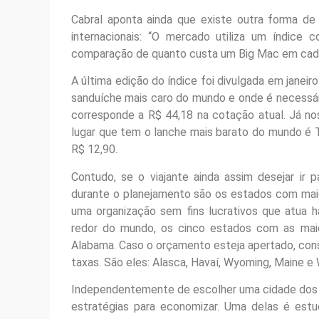
Cabral aponta ainda que existe outra forma de
internacionais: “O mercado utiliza um índic
comparação de quanto custa um Big Mac em cada
A última edição do índice foi divulgada em janeir
sanduíche mais caro do mundo e onde é necessár
corresponde a R$ 44,18 na cotação atual. Já no
lugar que tem o lanche mais barato do mundo é T
R$ 12,90.
Contudo, se o viajante ainda assim desejar ir
durante o planejamento são os estados com ma
uma organização sem fins lucrativos que atua 
redor do mundo, os cinco estados com as maio
Alabama. Caso o orçamento esteja apertado, co
taxas. São eles: Alasca, Havaí, Wyoming, Maine e 
Independentemente de escolher uma cidade dos E
estratégias para economizar. Uma delas é est