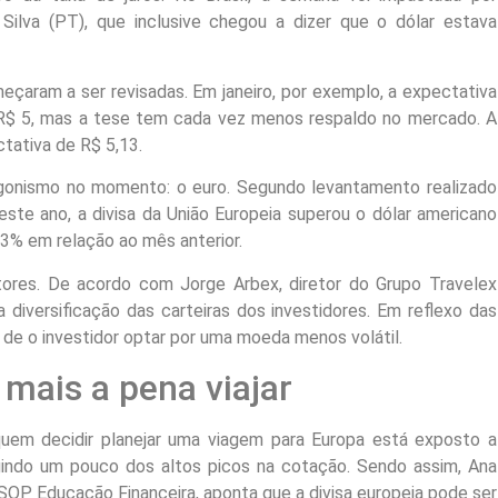
 Silva (PT), que inclusive chegou a dizer que o dólar estava
eçaram a ser revisadas. Em janeiro, por exemplo, a expectativa
 R$ 5, mas a tese tem cada vez menos respaldo no mercado. A
tativa de R$ 5,13.
gonismo no momento: o euro. Segundo levantamento realizado
ste ano, a divisa da União Europeia superou o dólar americano
3% em relação ao mês anterior.
tores. De acordo com Jorge Arbex, diretor do Grupo Travelex
 diversificação das carteiras dos investidores. Em reflexo das
de o investidor optar por uma moeda menos volátil.
 mais a pena viajar
 quem decidir planejar uma viagem para Europa está exposto a
ugindo um pouco dos altos picos na cotação. Sendo assim, Ana
DSOP Educação Financeira, aponta que a divisa europeia pode ser