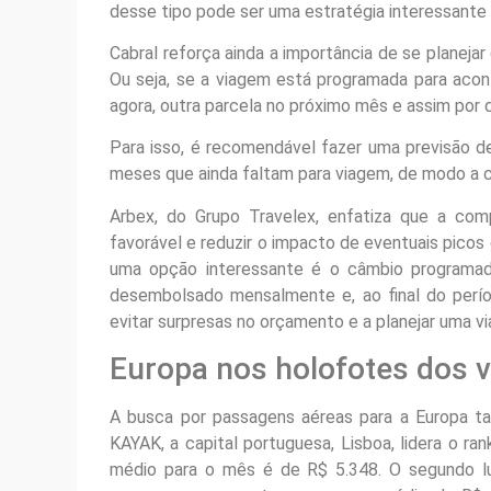
desse tipo pode ser uma estratégia interessante p
Cabral reforça ainda a importância de se planej
Ou seja, se a viagem está programada para aco
agora, outra parcela no próximo mês e assim por d
Para isso, é recomendável fazer uma previsão de
meses que ainda faltam para viagem, de modo a 
Arbex, do Grupo Travelex, enfatiza que a co
favorável e reduzir o impacto de eventuais picos 
uma opção interessante é o câmbio programad
desembolsado mensalmente e, ao final do períod
evitar surpresas no orçamento e a planejar uma v
Europa nos holofotes dos v
A busca por passagens aéreas para a Europa 
KAYAK, a capital portuguesa, Lisboa, lidera o ra
médio para o mês é de R$ 5.348. O segundo lug