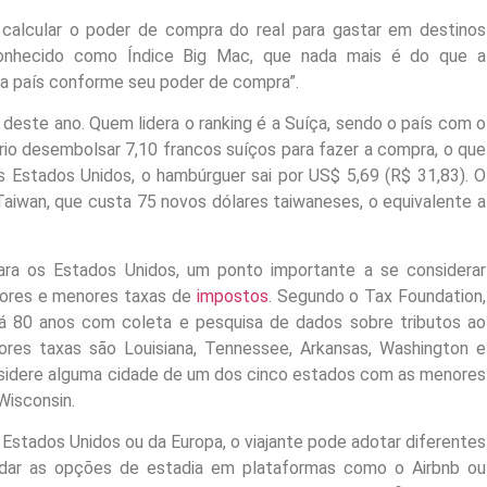
 calcular o poder de compra do real para gastar em destinos
e conhecido como Índice Big Mac, que nada mais é do que a
 país conforme seu poder de compra”.
o deste ano. Quem lidera o ranking é a Suíça, sendo o país com o
io desembolsar 7,10 francos suíços para fazer a compra, o que
s Estados Unidos, o hambúrguer sai por US$ 5,69 (R$ 31,83). O
aiwan, que custa 75 novos dólares taiwaneses, o equivalente a
 para os Estados Unidos, um ponto importante a se considerar
iores e menores taxas de
impostos
. Segundo o Tax Foundation,
há 80 anos com coleta e pesquisa de dados sobre tributos ao
res taxas são Louisiana, Tennessee, Arkansas, Washington e
nsidere alguma cidade de um dos cinco estados com as menores
Wisconsin.
stados Unidos ou da Europa, o viajante pode adotar diferentes
udar as opções de estadia em plataformas como o Airbnb ou