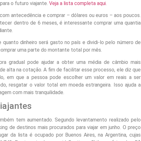
ara o futuro viajante.
Veja a lista completa aqui.
ar com antecedência e comprar – dólares ou euros – aos poucos.
ntecer dentro de 6 meses, é interessante comprar uma quantia
iante.
 quanto dinheiro será gasto no país e dividi-lo pelo número de
comprar uma parte do montante total por mês.
mpra gradual pode ajudar a obter uma média de câmbio mais
de alta na cotação. A fim de facilitar esse processo, ele diz que
o, em que a pessoa pode escolher um valor em reais a ser
o, resgatar o valor total em moeda estrangeira. Isso ajuda a
iagem com mais tranquilidade.
iajantes
também tem aumentado. Segundo levantamento realizado pelo
nking de destinos mais procurados para viajar em junho. O preço
ar da lista é ocupado por Buenos Aires, na Argentina, cujas