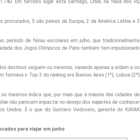
40. Em terceiro lugar está Santiago, Chile, na faixa dos R$
is procurados, 5 são países da Europa, 2 da América Latina e 3
o período de férias escolares em julho, que tradicionalmente
imidade dos Jogos Olímpicos de Paris também tem impulsionado
elos destinos seguem os mesmos, variando apenas a ordem e os
formava o Top 3 do ranking era Buenos Aires (1º), Lisboa (2º)
os mesmos indica que, por mais que a maioria das cidades de
dólar não parecem impactar no desejo dos viajantes de conhecer
os Unidos. É o que diz Gustavo Vedovato, gerente do KAYAK
scados para viajar em junho