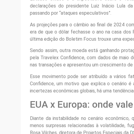
declarações do presidente Luiz Inácio Lula da
passando por “ataques especulativos”.
As projeções para o câmbio ao final de 2024 com
era de que o dólar fechasse o ano na casa dos
última edição do Boletim Focus trouxe uma expec
Sendo assim, outra moeda está ganhando prota
pela Travelex Confidence, com dados de maio de
nas transações e apresentou um crescimento de 
Esse movimento pode ser atribuído a vários fa
Confidence, um motivo que explica o cenário é a
incertezas econômicas globais, há uma tendência 
EUA x Europa: onde vale
Diante da instabilidade no cenário econômico,
menos surpresas relacionadas à volatilidade, f
Rosa Vilches, diretora de Projetos Especiais da 