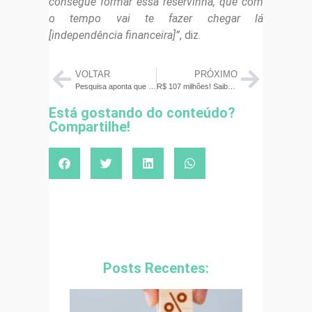
consegue formar essa reservinha, que com
o tempo vai te fazer chegar lá
[independência financeira]”
, diz.
VOLTAR
PRÓXIMO
Pesquisa aponta que consumidor gasta menos nas farmácias em 2022, veja 5 orientações para comprar melhor
R$ 107 milhões! Saiba quanto renderia o prêmio da Mega-Sena em aplicações
Está gostando do conteúdo?
Compartilhe!
Posts Recentes: