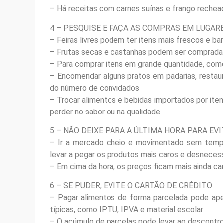
– Há receitas com carnes suínas e frango reche
4 – PESQUISE E FAÇA AS COMPRAS EM LUGAR
– Feiras livres podem ter itens mais frescos e ba
– Frutas secas e castanhas podem ser comprada
– Para comprar itens em grande quantidade, com
– Encomendar alguns pratos em padarias, resta
do número de convidados
– Trocar alimentos e bebidas importados por ite
perder no sabor ou na qualidade
5 – NÃO DEIXE PARA A ÚLTIMA HORA PARA E
– Ir a mercado cheio e movimentado sem tempo
levar a pegar os produtos mais caros e desneces
– Em cima da hora, os preços ficam mais ainda ca
6 – SE PUDER, EVITE O CARTÃO DE CRÉDITO
– Pagar alimentos de forma parcelada pode aper
típicas, como IPTU, IPVA e material escolar
– O acúmulo de parcelas pode levar ao descontrol