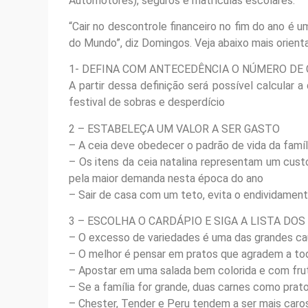
Automotores), seguros e matrículas escolares.
“Cair no descontrole financeiro no fim do ano é
do Mundo”, diz Domingos. Veja abaixo mais orienta
1- DEFINA COM ANTECEDÊNCIA O NÚMERO DE
A partir dessa definição será possível calcular a
festival de sobras e desperdício
2 – ESTABELEÇA UM VALOR A SER GASTO
– A ceia deve obedecer o padrão de vida da famíl
– Os itens da ceia natalina representam um cus
pela maior demanda nesta época do ano
– Sair de casa com um teto, evita o endividamen
3 – ESCOLHA O CARDÁPIO E SIGA A LISTA DO
– O excesso de variedades é uma das grandes ca
– O melhor é pensar em pratos que agradem a to
– Apostar em uma salada bem colorida e com frut
– Se a família for grande, duas carnes como prato
– Chester, Tender e Peru tendem a ser mais caro