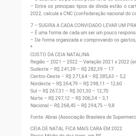
– Entre os principais tipos de dívida estão o ca
2022, calcula a CNC (confederação nacional do c
7 – SUGIRA A CADA CONVIDADO LEVAR UM PR
– É uma forma de cada um ser um pouco responsáv
– De forma organizada e comprovando os gastos,
*
CUSTO DA CEIA NATALINA
Região – 2021 – 2022 – Variação 2021 x 2022 (e
Sudeste – R$ 241,39 – R$ 282,39 – 17
Centro-Oeste – R$ 271,64 – R$ 285,63 – 5,2
Nordeste – R$ 264,79 – R$ 298,11 – 12,60
Sul – R$ 267,31 – R$ 301,30 – 12,70
Norte – R$ 297,12 – R$ 306,34 – 3,1
Nacional – R$ 268,45 – R$ 294,75 – 9,8
Fonte: Abras (Associação Brasileira de Supermer
CEIA DE NATAL FICA MAIS CARA EM 2022
Preço Médio de dez itens, em R$