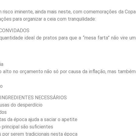
 um risco iminente, ainda mais neste, com comemorações da Copa
ções para organizar a ceia com tranquilidade:
 CONVIDADOS
 quantidade ideal de pratos para que a “mesa farta” não vire um
ia
to alto no orçamento não só por causa da inflação, mas também
to
S INGREDIENTES NECESSÁRIOS
usas do desperdício
dos
as da época ajuda a saciar o apetite
 principal são suficientes
s por serem tradicionais nesta época