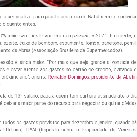
o a ser criativo para garantir uma ceia de Natal sem se endividar
o o quanto antes.
e 10% mais caro neste ano em comparação a 2021. Em média, é
s, azeite, caixa de bombom, espumante, lombo, panetone, pernil,
mento da Abras (Associação Brasileira de Supermercados).
ressão é ainda maior. “Por mais que seja grande a vontade de
sos e estar atento aos gastos no cartão de crédito, evitando o
 próximo ano”, orienta
Reinaldo Domingos, presidente da Abefin
.
la do 13º salário, paga a quem tem carteira assinada até o dia
eixar a maior parte do recurso para negociar ou quitar dívidas
r todos os gastos previstos para dezembro e janeiro, quando há
ial Urbano), IPVA (Imposto sobre a Propriedade de Veículos