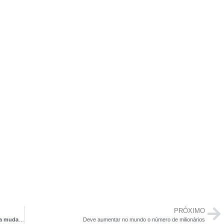
PRÓXIMO
40% da população adulta inadimplente – veja 7 passos para mudar essa história
Deve aumentar no mundo o número de milionários