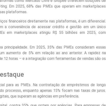
taformas como Mercado Livre e Shopee oferecem soluções de
rketing. Em 2025, 68% das PMEs que operam em marketplaces
ssas plataformas.
ços financeiros diretamente nas plataformas, é um diferencial.
m a conveniência de acessar crédito e gestão em um único
MEs em marketplaces atingiu R$ 55 bilhões em 2025, com
na principalidade. Em 2025, 35% das PMEs consideram essas
al, um aumento de 5% em relação ao ano anterior. A rapidez na
e 12 horas – e a integração com ferramentas de vendas são os
destaque
ucial para as PMEs. Na contratação de empréstimos de longo
e do processo, enquanto apenas 15% focam nas taxas de juros.
igitais, que superam as agências em preferência.
gital, contra 35% que optam por agências. Para empresas de