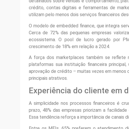
detalhados sobre vendas e comportamento, pla
crédito, contas digitais e ferramentas de ma
utilizam pelo menos dois serviços financeiros de
O modelo de embedded finance, que integra servi
Cerca de 72% das pequenas empresas valoriza
ecossistema. O pool de lucro gerado por P
crescimento de 18% em relação a 2024.
A força dos marketplaces também se reflete 
plataformas sua instituição financeira princip
aprovação de crédito – muitas vezes em menos d
principais atrativos.
Experiência do cliente em 
A simplicidade nos processos financeiros é cr
prazo, 48% das empresas priorizam a facilidad
Essa tendência reforça a importância de canais d
Entre os MEIs, 65% preferem o atendimento di