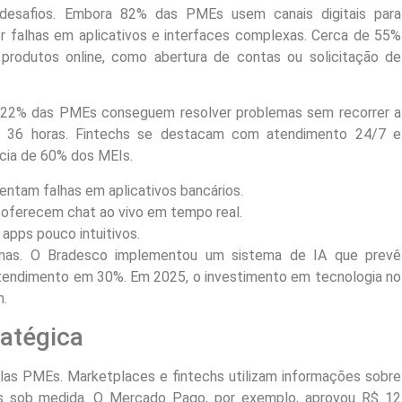
 desafios. Embora 82% das PMEs usem canais digitais para
por falhas em aplicativos e interfaces complexas. Cerca de 55%
produtos online, como abertura de contas ou solicitação de
s 22% das PMEs conseguem resolver problemas sem recorrer a
 36 horas. Fintechs se destacam com atendimento 24/7 e
ncia de 60% dos MEIs.
entam falhas em aplicativos bancários.
oferecem chat ao vivo em tempo real.
apps pouco intuitivos.
mas. O Bradesco implementou um sistema de IA que prevê
atendimento em 30%. Em 2025, o investimento em tecnologia no
n.
atégica
elas PMEs. Marketplaces e fintechs utilizam informações sobre
os sob medida. O Mercado Pago, por exemplo, aprovou R$ 12