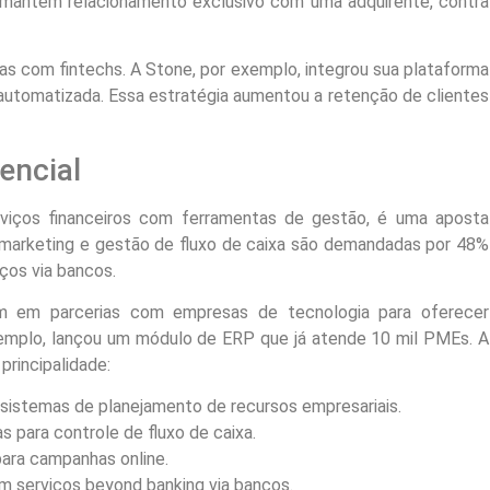
Is mantêm relacionamento exclusivo com uma adquirente, contra
as com fintechs. A Stone, por exemplo, integrou sua plataforma
automatizada. Essa estratégia aumentou a retenção de clientes
encial
viços financeiros com ferramentas de gestão, é uma aposta
marketing e gestão de fluxo de caixa são demandadas por 48%
ços via bancos.
m em parcerias com empresas de tecnologia para oferecer
xemplo, lançou um módulo de ERP que já atende 10 mil PMEs. A
principalidade:
istemas de planejamento de recursos empresariais.
 para controle de fluxo de caixa.
ara campanhas online.
m serviços beyond banking via bancos.