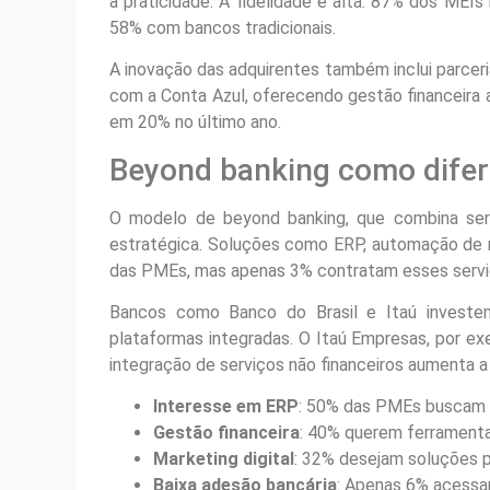
a praticidade. A fidelidade é alta: 87% dos ME
58% com bancos tradicionais.
A inovação das adquirentes também inclui parceri
com a Conta Azul, oferecendo gestão financeira 
em 20% no último ano.
Beyond banking como difer
O modelo de beyond banking, que combina ser
estratégica. Soluções como ERP, automação de 
das PMEs, mas apenas 3% contratam esses servi
Bancos como Banco do Brasil e Itaú investe
plataformas integradas. O Itaú Empresas, por e
integração de serviços não financeiros aumenta a 
Interesse em ERP
: 50% das PMEs buscam s
Gestão financeira
: 40% querem ferramentas
Marketing digital
: 32% desejam soluções p
Baixa adesão bancária
: Apenas 6% acessa