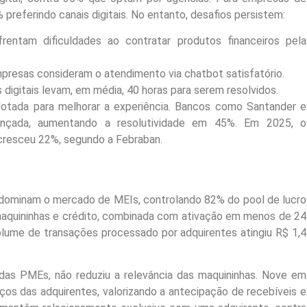
 preferindo canais digitais. No entanto, desafios persistem:
entam dificuldades ao contratar produtos financeiros pela
presas consideram o atendimento via chatbot satisfatório.
 digitais levam, em média, 40 horas para serem resolvidos.
 adotada para melhorar a experiência. Bancos como Santander e
nçada, aumentando a resolutividade em 45%. Em 2025, o
o cresceu 22%, segundo a Febraban.
 dominam o mercado de MEIs, controlando 82% do pool de lucro
maquininhas e crédito, combinada com ativação em menos de 24
olume de transações processado por adquirentes atingiu R$ 1,4
as PMEs, não reduziu a relevância das maquininhas. Nove em
os das adquirentes, valorizando a antecipação de recebíveis e