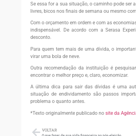
Se essa for a sua situação, o caminho pode ser 
livres, bicos nos finais de semana ou mesmo co
Com o orçamento em ordem e com as economias d
indispensável. De acordo com a Serasa Experi
desconto.
Para quem tem mais de uma dívida, o important
virar uma bola de neve.
Outra recomendação da instituição é pesquisar
encontrar o melhor preço e, claro, economizar.
A última dica para sair das dívidas é uma au
situação de endividamento são passos importa
problema o quanto antes.
*Texto originalmente publicado no
site da Agênci
VOLTAR
O que fazer de sua vida financeira no pós-eleição