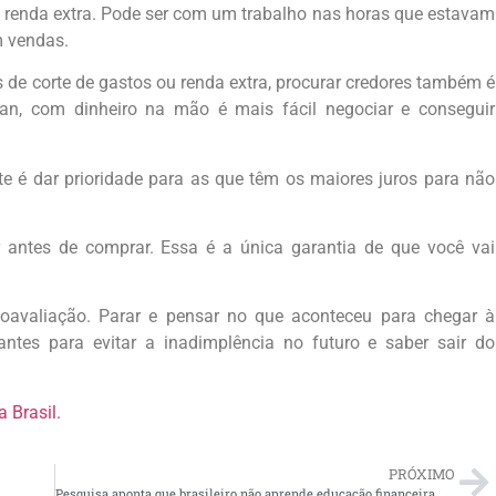
a renda extra. Pode ser com um trabalho nas horas que estavam
m vendas.
e corte de gastos ou renda extra, procurar credores também é
an, com dinheiro na mão é mais fácil negociar e conseguir
e é dar prioridade para as que têm os maiores juros para não
 antes de comprar. Essa é a única garantia de que você vai
toavaliação. Parar e pensar no que aconteceu para chegar à
ntes para evitar a inadimplência no futuro e saber sair do
a Brasil.
PRÓXIMO
Pesquisa aponta que brasileiro não aprende educação financeira na infância – veja o que faze