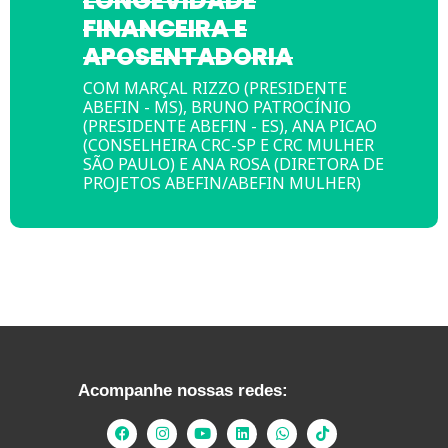
LONGEVIDADE
FINANCEIRA E
APOSENTADORIA
COM MARÇAL RIZZO (PRESIDENTE
ABEFIN - MS), BRUNO PATROCÍNIO
(PRESIDENTE ABEFIN - ES), ANA PICAO
(CONSELHEIRA CRC-SP E CRC MULHER
SÃO PAULO) E ANA ROSA (DIRETORA DE
PROJETOS ABEFIN/ABEFIN MULHER)
Acompanhe nossas redes: