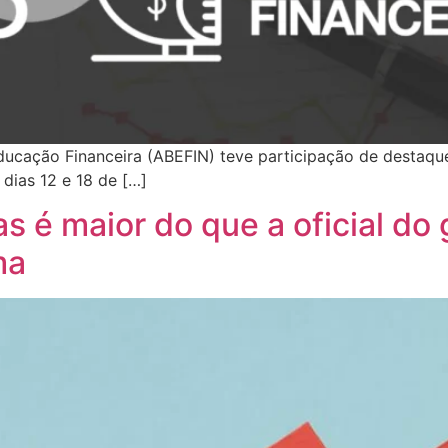
 Educação Financeira (ABEFIN) teve participação de desta
 dias 12 e 18 de […]
ias é maior do que a oficial d
ma