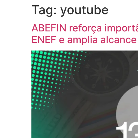
Tag:
youtube
ABEFIN reforça import
ENEF e amplia alcance