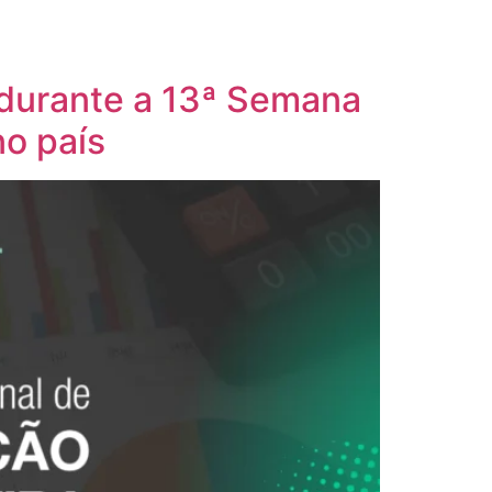
 durante a 13ª Semana
no país