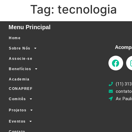
Tag:
tecnologia
Menu Principal
Home
Acompa
Sobre Nós
Associe-se
Benefícios
Academia
(11) 313
CONAPREF
contato
Av. Paul
Comitês
Projetos
Eventos
Contato