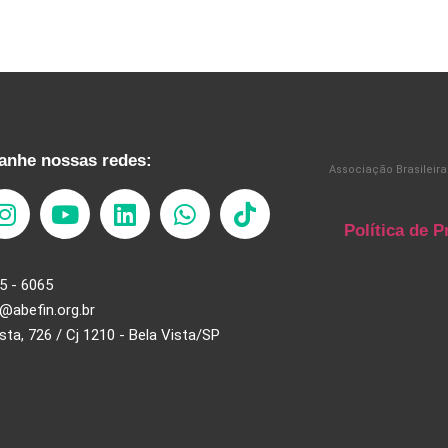
nhe nossas redes:
Associação Brasileira
Política de P
5 - 6065
@abefin.org.br
ista, 726 / Cj 1210 - Bela Vista/SP