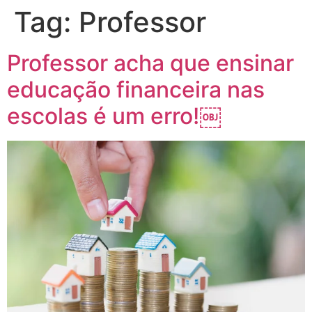
Tag:
Professor
Professor acha que ensinar
educação financeira nas
escolas é um erro!￼