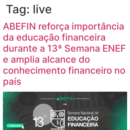
Tag:
live
ABEFIN reforça importância
da educação financeira
durante a 13ª Semana ENEF
e amplia alcance do
conhecimento financeiro no
país