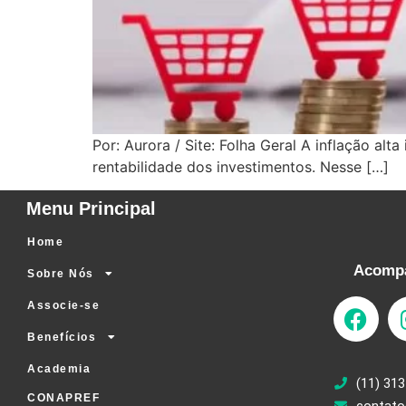
Por: Aurora / Site: Folha Geral A inflação al
rentabilidade dos investimentos. Nesse […]
Menu Principal
Home
Acompa
Sobre Nós
Associe-se
Benefícios
Academia
(11) 313
CONAPREF