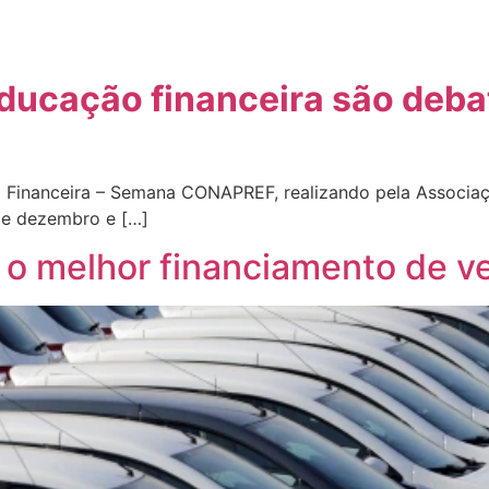
ducação financeira são deb
 Financeira – Semana CONAPREF, realizando pela Associaçã
 de dezembro e […]
 o melhor financiamento de v