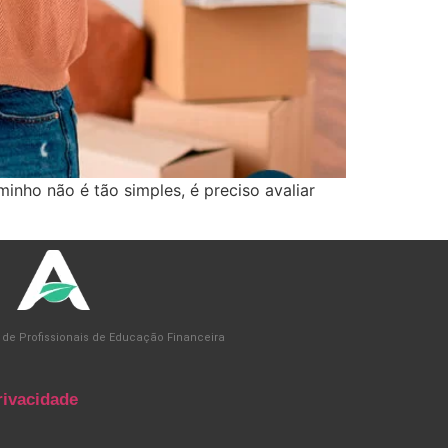
aminho não é tão simples, é preciso avaliar
 de Profissionais de Educação Financeira
rivacidade