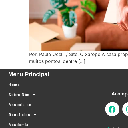
Por: Paulo Ucelli / Site: O Xarope A casa próp
muitos pontos, dentre […]
Menu Principal
Home
Acompa
Sobre Nós
Associe-se
Benefícios
Academia