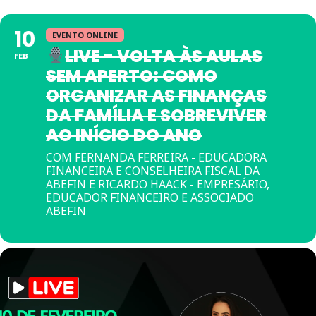
10
EVENTO ONLINE
LIVE - VOLTA ÀS AULAS
FEB
SEM APERTO: COMO
ORGANIZAR AS FINANÇAS
DA FAMÍLIA E SOBREVIVER
AO INÍCIO DO ANO
COM FERNANDA FERREIRA - EDUCADORA
FINANCEIRA E CONSELHEIRA FISCAL DA
ABEFIN E RICARDO HAACK - EMPRESÁRIO,
EDUCADOR FINANCEIRO E ASSOCIADO
ABEFIN