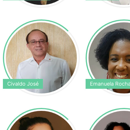
Civaldo José
Emanuela Roch