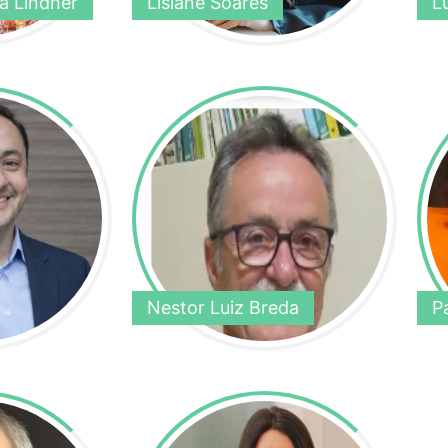
a Lindner
Lisiane Soares
L
Nestor Luiz Breda
P