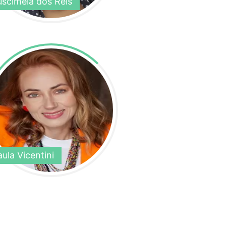
usciméia dos Reis
aula Vicentini