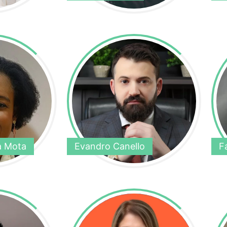
a Mota
Evandro Canello
F