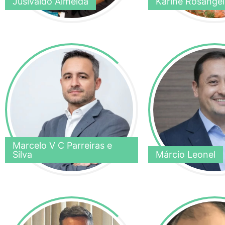
Jusivaldo Almeida
Karine Rosangel
Marcelo V C Parreiras e
Silva
Márcio Leonel