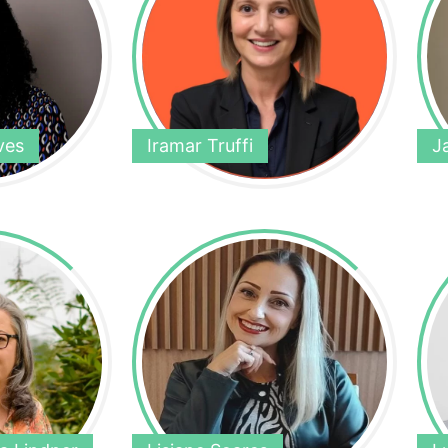
ves
Iramar Truffi
J