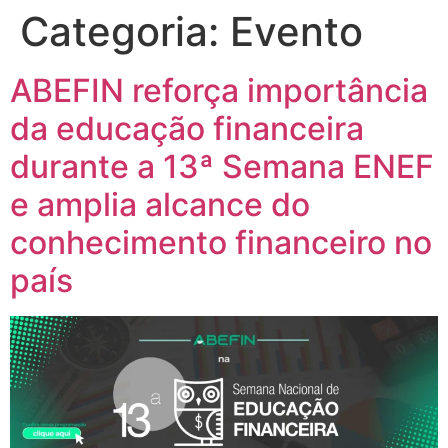
Categoria:
Evento
ABEFIN reforça importância
da educação financeira
durante a 13ª Semana ENEF
e amplia alcance do
conhecimento financeiro no
país