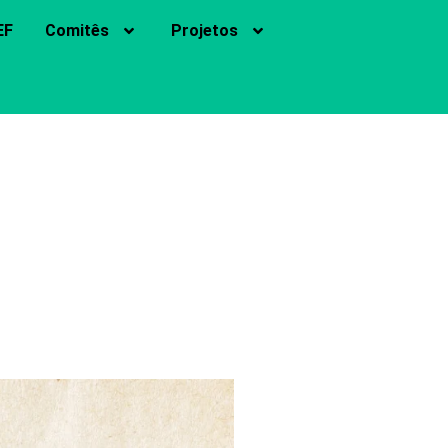
EF
Comitês
Projetos