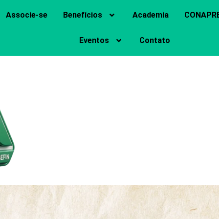
Associe-se
Benefícios
Academia
CONAPR
Eventos
Contato