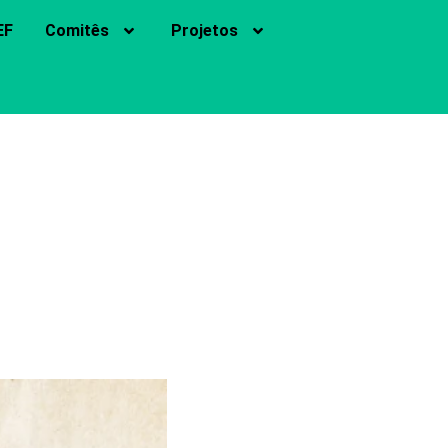
EF
Comitês
Projetos