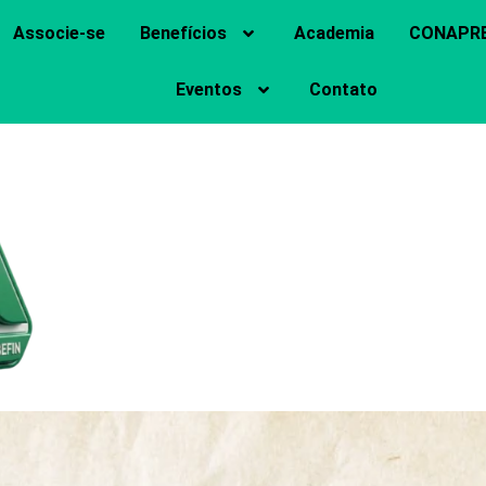
Associe-se
Benefícios
Academia
CONAPR
Eventos
Contato