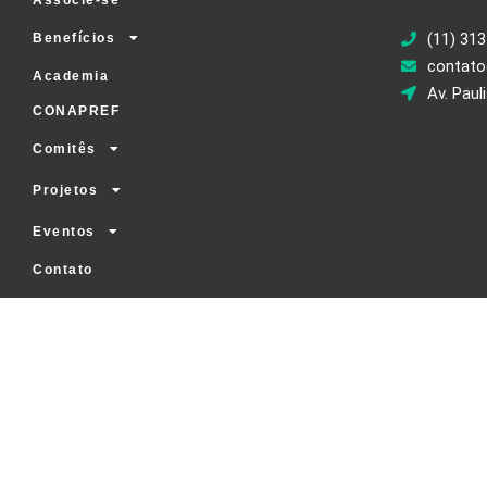
Associe-se
(11) 313
Benefícios
contato
Academia
Av. Paul
CONAPREF
Comitês
Projetos
Eventos
Contato