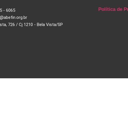
Política de P
5 - 6065
@abefin.org.br
ista, 726 / Cj 1210 - Bela Vista/SP