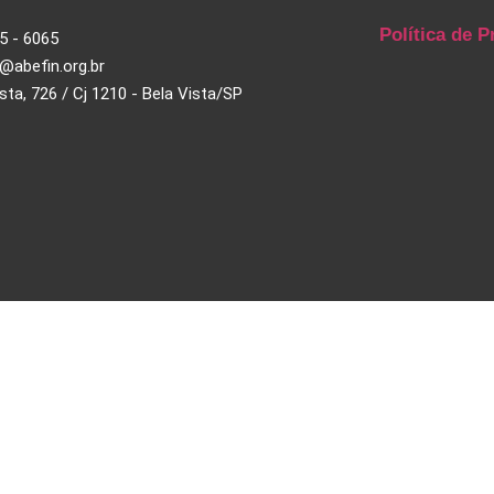
Política de P
5 - 6065
@abefin.org.br
ista, 726 / Cj 1210 - Bela Vista/SP