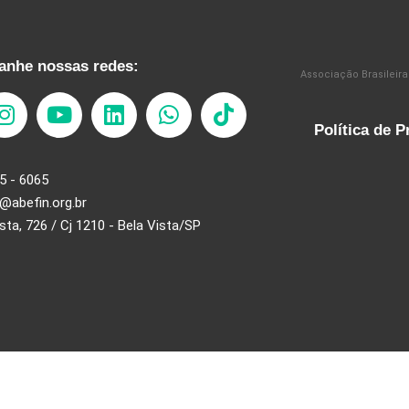
nhe nossas redes:
Associação Brasileira
Política de P
5 - 6065
@abefin.org.br
ista, 726 / Cj 1210 - Bela Vista/SP