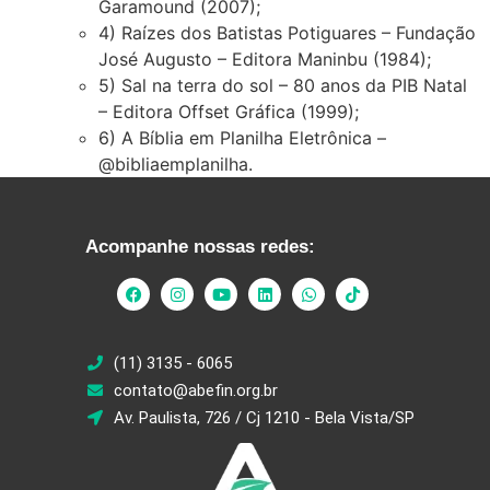
Garamound (2007);
4) Raízes dos Batistas Potiguares – Fundação
José Augusto – Editora Maninbu (1984);
5) Sal na terra do sol – 80 anos da PIB Natal
– Editora Offset Gráfica (1999);
6) A Bíblia em Planilha Eletrônica –
@bibliaemplanilha.
Acompanhe nossas redes:
(11) 3135 - 6065
contato@abefin.org.br
Av. Paulista, 726 / Cj 1210 - Bela Vista/SP