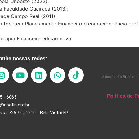
ela Unoeste (2022);
a Faculdade Guairacá (2013);
dade Campo Real (2011);
foco em Planejamento Financeiro e com experiência profis
erapia Financeira edição nova
nhe nossas redes:
Associação Brasileira
Política de P
5 - 6065
@abefin.org.br
ista, 726 / Cj 1210 - Bela Vista/SP