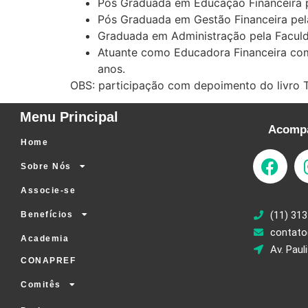
Pós Graduada em Educação Financeira p
Pós Graduada em Gestão Financeira pel
Graduada em Administração pela Facul
Atuante como Educadora Financeira com 
anos.
OBS: participação com depoimento do livro T
Menu Principal
Acompa
Home
Sobre Nós
Associe-se
(11) 313
Benefícios
contato
Academia
Av. Paul
CONAPREF
Comitês