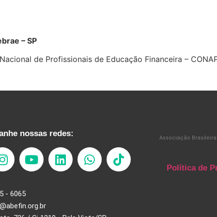
a
ebrae – SP
 Nacional de Profissionais de Educação Financeira – CONA
nhe nossas redes:
Associação Brasileira
Política de P
5 - 6065
@abefin.org.br