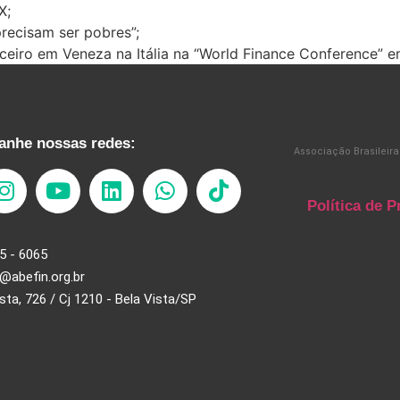
X;
recisam ser pobres”;
ceiro em Veneza na Itália na “World Finance Conference” e
nhe nossas redes:
Associação Brasileira
Política de P
5 - 6065
@abefin.org.br
ista, 726 / Cj 1210 - Bela Vista/SP