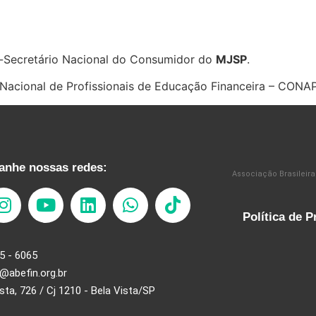
Ex-Secretário Nacional do Consumidor do
MJSP
.
 Nacional de Profissionais de Educação Financeira – CONA
nhe nossas redes:
Associação Brasileira
Política de P
5 - 6065
@abefin.org.br
ista, 726 / Cj 1210 - Bela Vista/SP