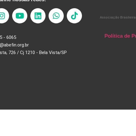
Associação Brasileira
Política de P
5 - 6065
@abefin.org.br
ista, 726 / Cj 1210 - Bela Vista/SP