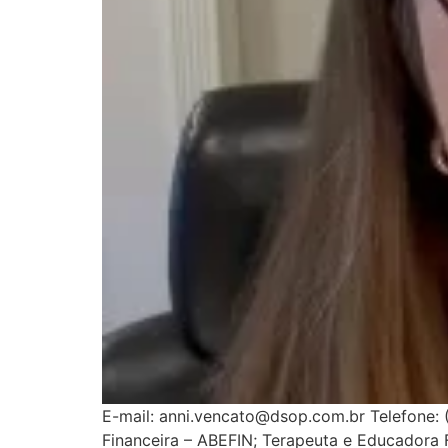
E-mail: anni.vencato@dsop.com.br Telefone: 
Financeira – ABEFIN; Terapeuta e Educadora F