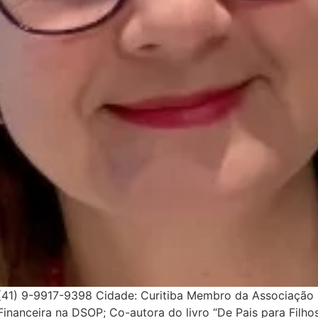
(41) 9-9917-9398 Cidade: Curitiba Membro da Associação B
inanceira na DSOP; Co-autora do livro “De Pais para Filhos