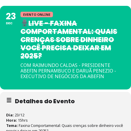
23
EVENTO ONLINE
LIVE - FAXINA
DEC
COMPORTAMENTAL: QUAIS
CRENÇAS SOBRE DINHEIRO
VOCÊ PRECISA DEIXAR EM
2025?
COM RAIMUNDO CALDAS - PRESIDENTE
ABEFIN PERNAMBUCO E DARUÃ PENEZIO -
EXECUTIVO DE NEGÓCIOS DA ABEFIN
Detalhes do Evento
Dia:
23/12
Hora:
15hrs
Tema:
Faxina Comportamental: Quais crenças sobre dinheiro você
precisa deixar em 2025?