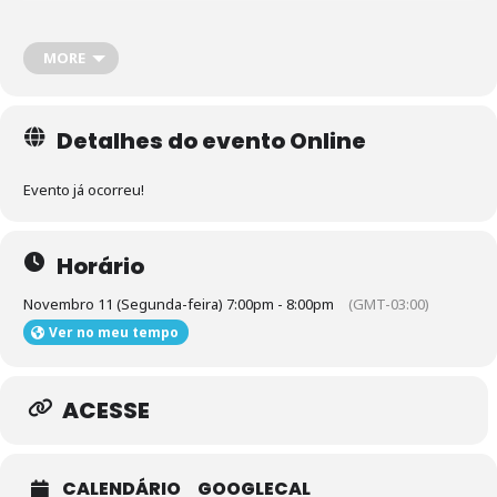
Final de ano chegando – festas, presentes, compras… E agora?!
MORE
Não deixe a correria das festas te pegar de surpresa! Participe da
nossa live e aprenda como economizar e fazer compras
Detalhes do evento Online
inteligentes nesta época do ano!
Evento já ocorreu!
Horário
Novembro 11 (Segunda-feira) 7:00pm - 8:00pm
(GMT-03:00)
Ver no meu tempo
ACESSE
CALENDÁRIO
GOOGLECAL