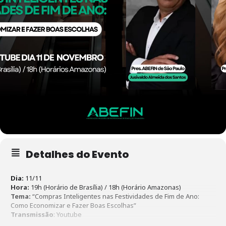
Detalhes do Evento
Dia:
11/11
Hora:
19h (Horário de Brasília) / 18h (Horário Amazonas)
Tema:
“Compras Inteligentes nas Festividades de Fim de Ano:
Como Economizar e Fazer Boas Escolhas”
Transmissão
: Youtube