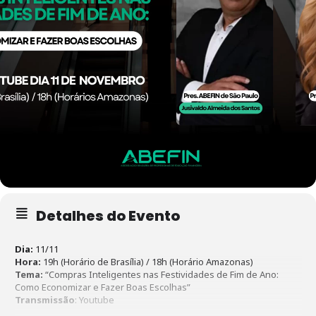
Detalhes do Evento
Dia:
11/11
Hora:
19h (Horário de Brasília) / 18h (Horário Amazonas)
Tema:
“Compras Inteligentes nas Festividades de Fim de Ano:
Como Economizar e Fazer Boas Escolhas”
Transmissão
: Youtube