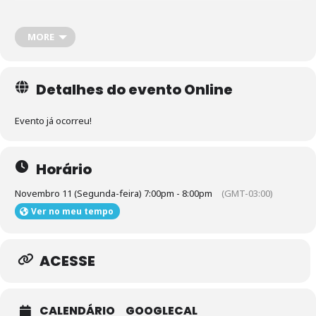
Final de ano chegando – festas, presentes, compras… E agora?!
MORE
Não deixe a correria das festas te pegar de surpresa! Participe da
nossa live e aprenda como economizar e fazer compras
Detalhes do evento Online
inteligentes nesta época do ano!
Evento já ocorreu!
Horário
Novembro 11 (Segunda-feira) 7:00pm - 8:00pm
(GMT-03:00)
Ver no meu tempo
ACESSE
CALENDÁRIO
GOOGLECAL