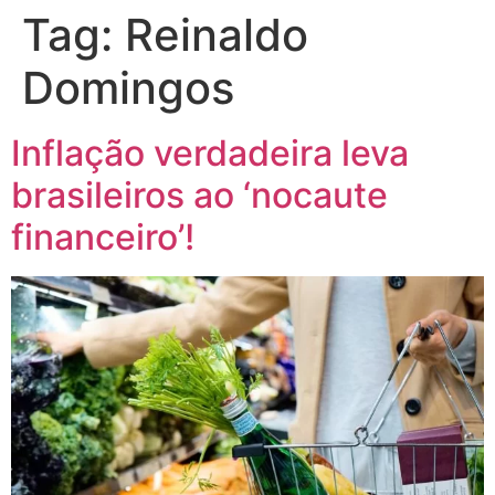
Tag:
Reinaldo
Domingos
Inflação verdadeira leva
brasileiros ao ‘nocaute
financeiro’!