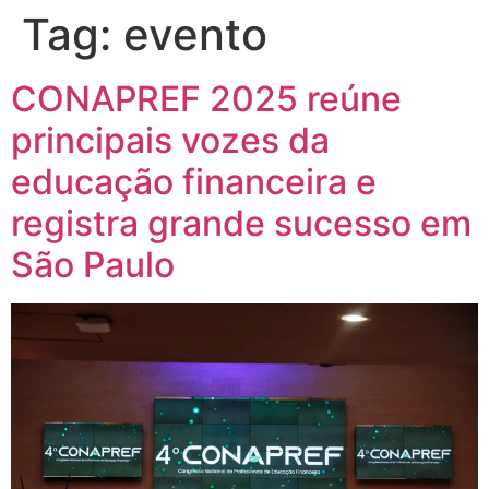
Tag:
evento
CONAPREF 2025 reúne
principais vozes da
educação financeira e
registra grande sucesso em
São Paulo