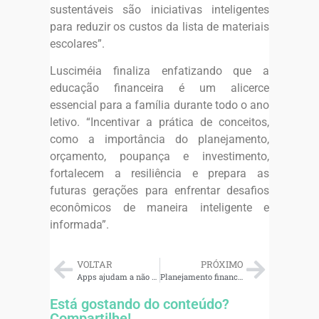
sustentáveis são iniciativas inteligentes
para reduzir os custos da lista de materiais
escolares”.
Lusciméia finaliza enfatizando que a
educação financeira é um alicerce
essencial para a família durante todo o ano
letivo. “Incentivar a prática de conceitos,
como a importância do planejamento,
orçamento, poupança e investimento,
fortalecem a resiliência e prepara as
futuras gerações para enfrentar desafios
econômicos de maneira inteligente e
informada”.
VOLTAR
PRÓXIMO
Apps ajudam a não perder o controle do dinheiro
Planejamento financeiro para 2024: vale a pena fazer? Veja 8 passos para não errar
Está gostando do conteúdo?
Compartilhe!