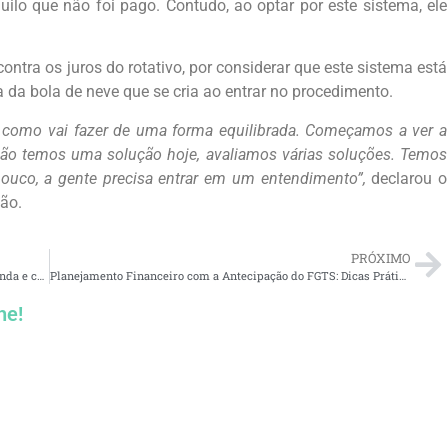
uilo que não foi pago. Contudo, ao optar por este sistema, ele
ntra os juros do rotativo, por considerar que este sistema está
 da bola de neve que se cria ao entrar no procedimento.
er como vai fazer de uma forma equilibrada. Começamos a ver a
Não temos uma solução hoje, avaliamos várias soluções. Temos
uco, a gente precisa entrar em um entendimento”,
declarou o
ão.
PRÓXIMO
Veja os riscos de antecipar a restituição do Imposto de Renda e como fugir dos golpes
Planejamento Financeiro com a Antecipação do FGTS: Dicas Práticas
he!