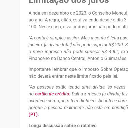
Ainda em dezembro de 2023, o Conselho Monetár
ao ano. A regra, aliás, está valendo desde o dia 
100. Neste caso, o valor dos juros não podem ul
“A conta é simples assim. Mas a conta é feita par
janeiro, [a dívida total] não pode superar R$ 200. 
o novo ingresso não pode superar R$ 400”,
exp
Financeiro no Banco Central, Antonio Guimarães.
Importante lembrar que o Imposto Sobre Operaçõ
não deverá entrar neste limite fixado pela lei.
“As pessoas estão tendo uma dívida, às vezes 
no
cartão de crédito.
Dali a x meses (a dívida) ta
acontece com quem tem dinheiro. Acontece com 
porque a pessoa realmente não está em condiçõ
(PT)
.
Longa discussão sobre o rotativo