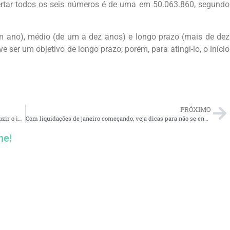
tar todos os seis números é de uma em 50.063.860, segundo
um ano), médio (de um a dez anos) e longo prazo (mais de dez
e ser um objetivo de longo prazo; porém, para atingi-lo, o início
PRÓXIMO
Últimos dias para aproveitar a previdência privada e reduzir o imposto de renda em 2024
Com liquidações de janeiro começando, veja dicas para não se endividar
he!