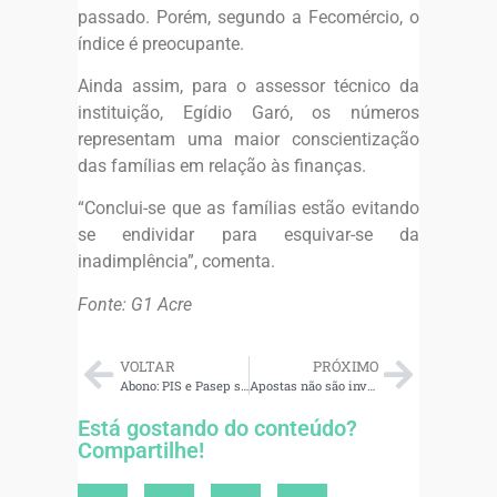
passado. Porém, segundo a Fecomércio, o
índice é preocupante.
Ainda assim, para o assessor técnico da
instituição, Egídio Garó, os números
representam uma maior conscientização
das famílias em relação às finanças.
“Conclui-se que as famílias estão evitando
se endividar para esquivar-se da
inadimplência”, comenta.
Fonte: G1 Acre
VOLTAR
PRÓXIMO
Abono: PIS e Pasep serão pagos dia 15 para nascidos em setembro e outubro
Apostas não são investimentos: priorize a saúde de suas finanças
Está gostando do conteúdo?
Compartilhe!